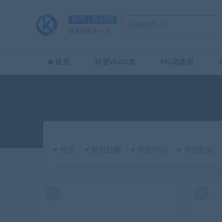
源库 | 素材网
每天快乐多一点
首页
抖音VLOG库
MG动态包
热度
发布日期
修改时间
评论数量
AE
AE