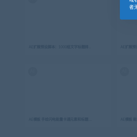
域
者
AE扩展预设脚本：1000组文字标题排版设计动画工具包 Text Library V2
AE
AE
AE模板 手绘闪电能量卡通元素和标题 Flash FX Electric Elements And Titles | After Effects