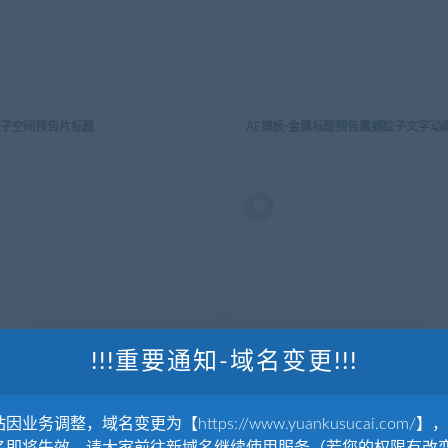
粒子空间预告片标题
AE模板-金属标题预告震撼粒子文字动
!!!重要通知-域名变更!!!
22个动态卡通标题
图片素材 等距金融办公立体场景-6
因业务调整，域名变更为【https://www.yuankusucai.com/】
软件