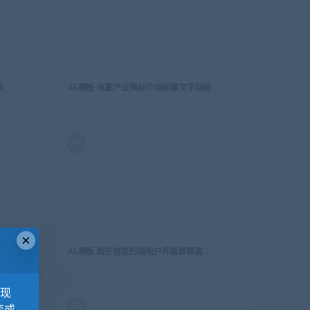
画
AE模板-电影产业商标介绍标题文字动画
AE
×
AE模板 图形信息扫描用户界面屏幕高科技 HUD界面元素 HUD Typo Graphics Pack
，现
PR