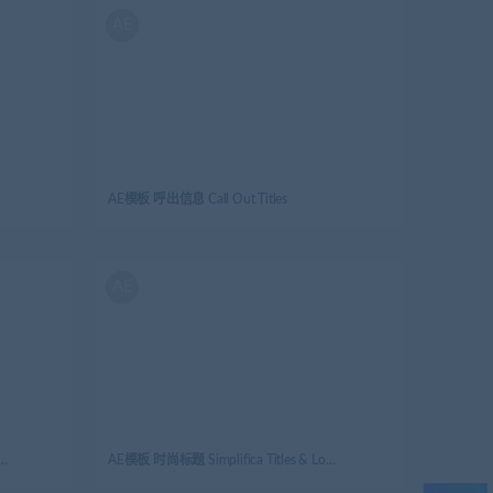
AE
AE模板 呼出信息 Call Out Titles
AE
标签 Animated Labels & Prices
AE模板 时尚标题 Simplifica Titles & Lower Thirds