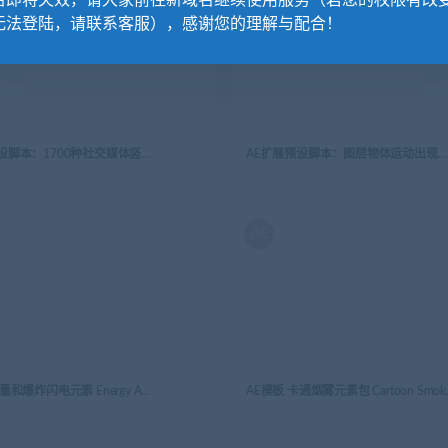
名即将失效，请大家前往新域名继续使用服务（若您的权限有改
无法登陆，请联系客服），感谢您的理解与配合！
AE扩展预设脚本：1700种社交媒体竖屏广告封面图文排版设计宣传动画视频包装+音效 Instagram Stories v6.2
AE扩展预设脚本：图层物体运动出现消失动效动画工具包 Action Library
AE
AE模板 能量和爆炸闪电元素 Energy And Explosion Elements | After Effects
AE模板 卡通烟