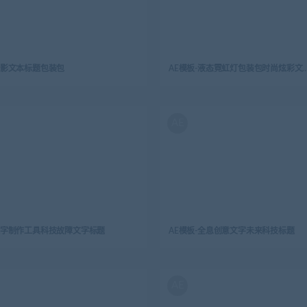
电影文本标题包装包
AE模板-液态霓虹灯包装包时尚
AE
-文字制作工具科技故障文字标题
AE模板-全息创意文字未来科技标题
AE