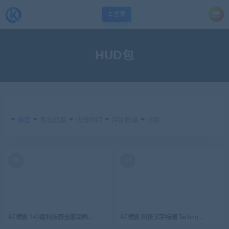
登录
HUD包
热度
发布日期
修改时间
评论数量
随机
AE
AE模板 142组科技感全息动画科幻电影GUI界面信息图形合成视频素材UI_FUTURE_PACK
AE模板 科技文字标题 Techno Digital Lower