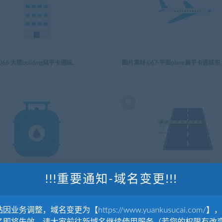
图片素材-066-大楼building扁平卡通城市生活元素图标
图片素材-067-平面pl
!!!重要通知-域名变更!!!
图片素材-070-气瓶gas_cylinder扁平卡通城市生活元素图标
图片素材-071-路障road_barrier扁
因业务调整，域名变更为【https://www.yuankusucai.com/】