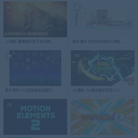
AE
AE模板-震撼豪华粒子史诗神秘预告片开场视频logo演绎
图片素材-现代时尚简约公寓卧室客厅矢量
PR
图片素材-MG夜城烟花假期节日鞭炮在城市剪影
AE模板+PR基本图形预设-240组卡通
AE
AE