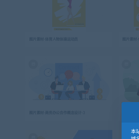
图片素材-体育人物体操运动员
图片素材
图片素材-商务办公合作概念设计-3
本站