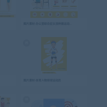
图片素材-办公室综合症女孩伸展运动设计-2
图片素材-体育人物排球运动员