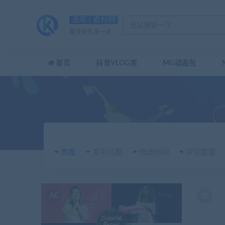
源库 | 素材网
每天快乐多一点
首页
抖音VLOG库
MG动态包
热度
发布日期
修改时间
评论数量
AE