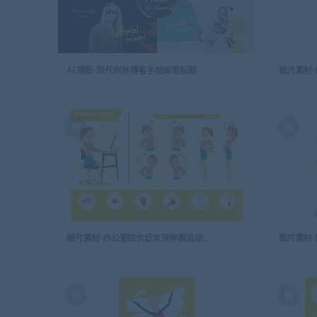
AE模板-现代时尚博客手绘画笔标题
图片素材
图片素材-办公室综合症女孩伸展运动设计-3
图片素材