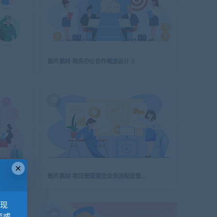
图片素材-商务办公合作概念设计-2
×
图片素材-项目管理理念业务流程思想与战略分析
，现