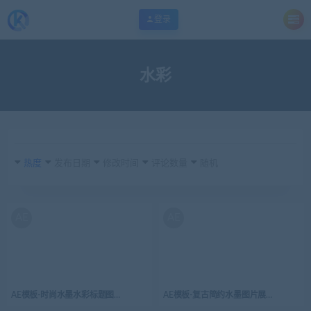
登录
水彩
热度
发布日期
修改时间
评论数量
随机
AE
AE
AE模板-时尚水墨水彩标题图片展示
AE模板-复古简约水墨图片展示介绍开场