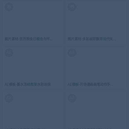
图片素材-世界粮食日概念与平面设计背景-2
图片素材-多彩丝带飘带现代矢量设计背
AE
AE
AE模板-墨水冻结框架水彩涂抹
AE模板-开场漫画画笔动作手绘立体图形
AE
AE