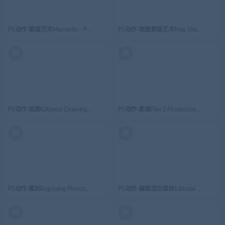
PS动作-素描艺术Memento – Photoshop Action
PS动作-地图素描艺术Map Sketch Art Photo
PS动作-绘图GAllerist (Drawing) Photoshop Action
PS动作-素描Flex 2 Photoshop Action
PS动作-雕刻Engraving Photoshop Action
PS动作-编辑混合媒体Editorial Mixed Media 