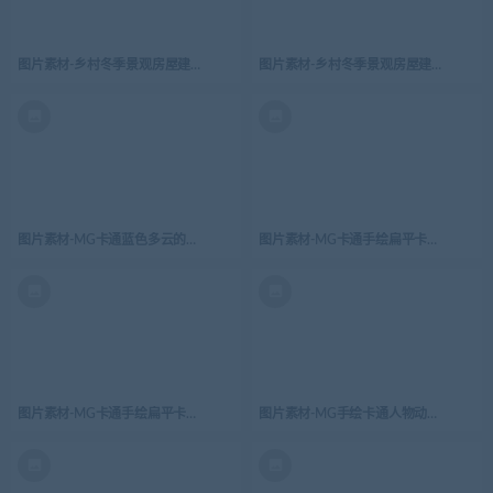
图片素材-乡村冬季景观房屋建筑城镇郊区街道场景-3
图片素材-乡村冬季景观房屋建筑城镇郊区
图片素材-MG卡通蓝色多云的天空水平无缝模式与白色蓬松的云彩
图片素材-MG卡通手绘扁平卡通医疗卫生
图片素材-MG卡通手绘扁平卡通医疗卫生整形外科概念插画设计-22
图片素材-MG手绘卡通人物动作表情比心