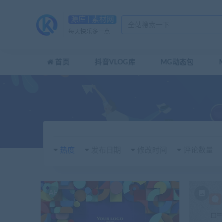
源库 | 素材网
每天快乐多一点
首页
抖音VLOG库
MG动态包
热度
发布日期
修改时间
评论数量
AE