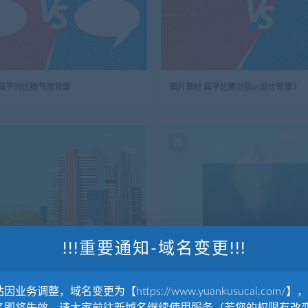
 扁平对比赛气泡背景
图片素材 扁平比赛对抗vs设计背景3
!!!重要通知-域名变更!!!
 扁平建筑物城市场景
图片素材 扁平海水中的冰山场景
因业务调整，域名变更为【https://www.yuankusucai.com/】