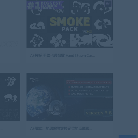
AE
AE模板 手绘卡通烟雾 Hand Drawn Cartoon Smoke | After Effects
软件
通烟雾元素和过渡 Cartoon Smoke Elements And Transitions | After Effects
AE脚本：地球缩放穿梭定位地点鹰眼变焦工具包（需配合AE工程文件使用） Ultimate Earth Zoom Toolkit