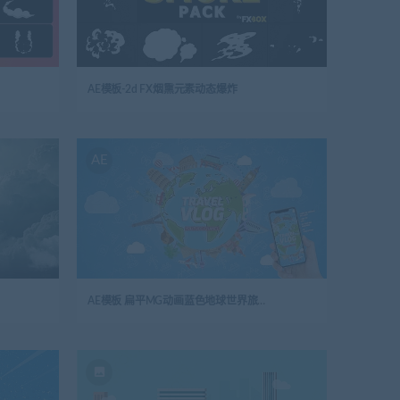
AE模板-2d FX烟熏元素动态爆炸
AE
AE模板 扁平MG动画蓝色地球世界旅行世界景点片头logo演绎