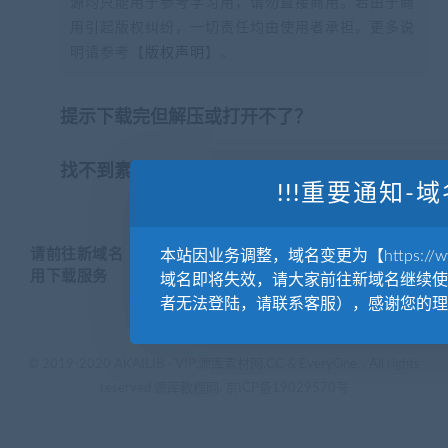
源均只能用于参考学习用，请勿直接商用。若由于商
用引起版权纠纷，一切责任均由使用者承担。更多说
明请参考【
版权声明
】。
提示下载完但解压或打开不了？
找不到素材资源介绍文章里的示例图片？
!!!重要通知-域
请前往新域名【WWW.YUANKUSUCAI.COM】继续使
本站因业务调整，域名变更为【https://www.
用下载服务
域名即将失效，请大家前往新域名继续使
者无法登陆，请联系客服），感谢您的理
© 2019-2020 AKAILIB - VIP.源库素材网.CC & EveryOne. . All rights
reserved
源库教程网.
京ICP备19029570号