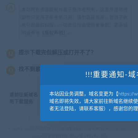
本站所有资源版权均属于原作者所有，这里所提供资
源均只能用于参考学习用，请勿直接商用。若由于商
用引起版权纠纷，一切责任均由使用者承担。更多说
明请参考【
版权声明
】。
提示下载完但解压或打开不了？
找不到素材资源介绍文章里的示例图片？
!!!重要通知-域
本站因业务调整，域名变更为【https://www.
请前往新域名【WWW.YUANKUSUCAI.COM】继续使
域名即将失效，请大家前往新域名继续使
用下载服务
者无法登陆，请联系客服），感谢您的理
© 2019-2020 AKAILIB - VIP.源库素材网.CC & EveryOne. . All rights
reserved
源库教程网.
京ICP备19029570号