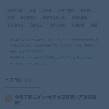
YOUTUBE
合成
均衡器
声音可视化
歌宣传片
波形
音乐可视化
音乐可视化工具
音乐均衡器
音乐宣传片
音频反应
音频可视化
音频频谱
频谱
全站素材均从网上搜集而来，仅限于学习交流。商用请至[商用版权购
买通道]购买版权！详情请至网页底部【版权声明】查看！因版权产生
纠纷，本站不负任何责任！
每天快乐多一点
»
AE模板 视频中的3D音乐可视化工具 3D Music
Visualizer in Your Video v2.0
常见问题FAQ
免费下载或者VIP会员专享资源能否直接商
用？