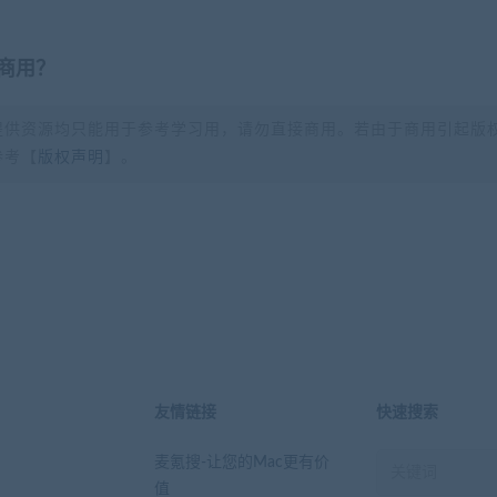
商用？
提供资源均只能用于参考学习用，请勿直接商用。若由于商用引起版
参考【
版权声明
】。
？
友情链接
快速搜索
麦氪搜-让您的Mac更有价
值