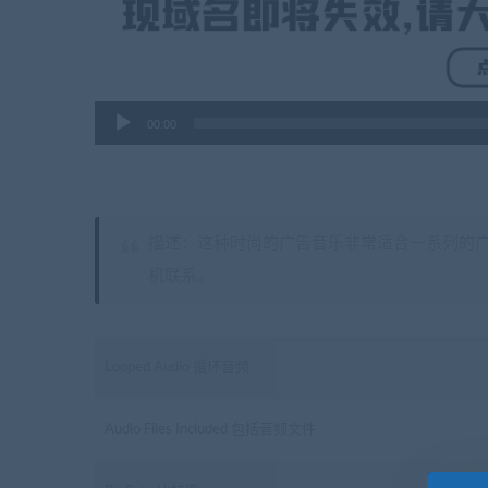
音
00:00
频
播
放
器
描述：这种时尚的广告音乐非常适合一系列的
机联系。
Looped Audio 循环音频
Audio Files Included 包括音频文件