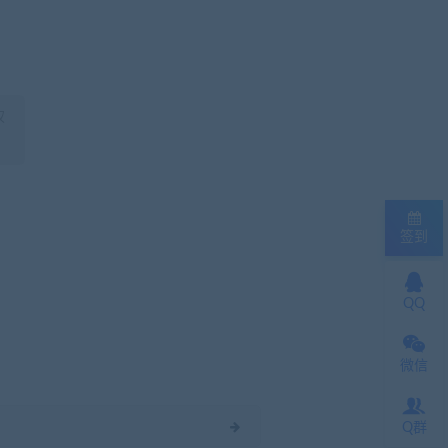
权
签到
QQ
微信
Q群