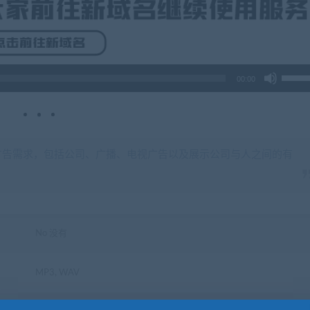
使
00:00
用
上/
下
箭
头
广告需求，包括公司、广播、电视广告以及展示公司与人之间的有
键
来
增
高
No 没有
或
降
低
MP3, WAV
音
量。