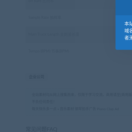
Bit Rate 比特率
Sample Rate 抽样率
本站
域
Main Track Length 主跑道长度
者
Tempo (BPM) 节奏(BPM)
企业公司
全站素材均从网上搜集而来，仅限于学习交流。商用请至[商用
不负任何责任！
每天快乐多一点
»
音乐素材 钢琴拍手广告 Piano Clap Ad
常见问题FAQ