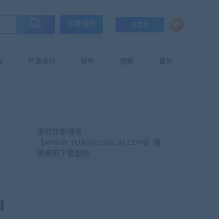
专题推荐
登录
板
平面设计
软件
视频
音乐
请前往新域名
【WWW.YUANKUSUCAI.COM】继
续使用下载服务