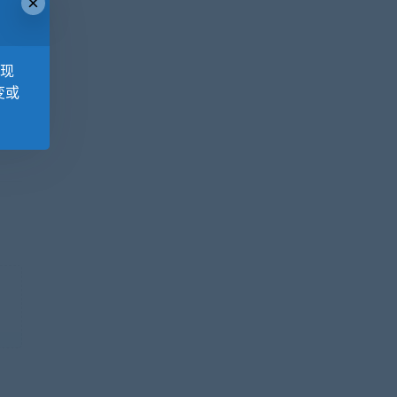
×
，现
变或