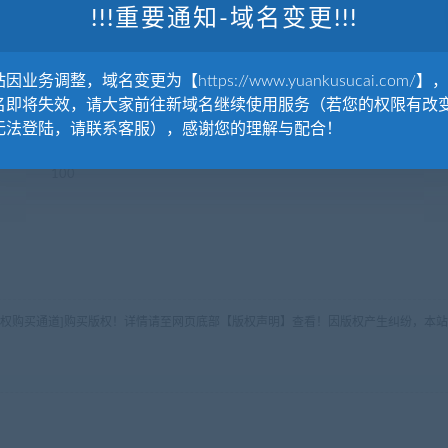
320kbps
!!!重要通知-域名变更!!!
16-Bit Stereo 16位立体声, 44.1 kHz
因业务调整，域名变更为【https://www.yuankusucai.com/】
名即将失效，请大家前往新域名继续使用服务（若您的权限有改
1:21
无法登陆，请联系客服），感谢您的理解与配合！
100
版权购买通道]购买版权！详情请至网页底部【版权声明】查看！因版权产生纠纷，本站