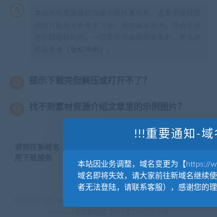
本站所有资源版权均属于原作者所有，这里所提供资
源均只能用于参考学习用，请勿直接商用。若由于商
用引起版权纠纷，一切责任均由使用者承担。更多说
明请参考【
版权声明
】。
提示下载完但解压或打开不了？
找不到素材资源介绍文章里的示例图片？
!!!重要通知-域
请前往新域名【WWW.YUANKUSUCAI.COM】继续使
用下载服务
本站因业务调整，域名变更为【https://www.
域名即将失效，请大家前往新域名继续使
者无法登陆，请联系客服），感谢您的理
© 2019-2020 AKAILIB - VIP.源库素材网.CC & EveryOne. . All rights
reserved
源库教程网.
京ICP备19029570号