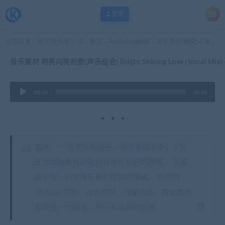
登录
当前位置：
每天快乐多一点
音乐
AudioJungle库
音乐素材 明亮闪亮的爱(声乐组合) Bright Shining Love (Vocal Mix)
>
>
>
音乐素材 明亮闪亮的爱(声乐组合) Bright Shining Love (Vocal Mix)
音
00:00
00:00
频
播
放
器
描述： 一首欢乐的曲子，伴随着拍手声，无忧
无虑地弹奏吉他和自我感觉良好的钢琴。 这首
曲子有一种非常乐观和愉快的情绪。 为你的
Youtube 视频、企业视频、儿童项目、商业或电
影营造一个明亮、快乐和闪亮的氛围