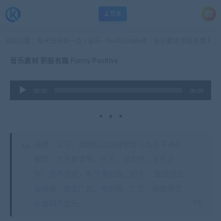
登录
当前位置：
每天快乐多一点
音乐
AudioJungle库
音乐素材 积极有趣 Funny Positive
>
>
>
音乐素材 积极有趣 Funny Positive
音
00:00
00:00
频
播
放
器
描述：公司，激励和运动背景音乐包括干净的
钢琴，尤克里里琴，弦乐，电吉他，变形吉
他，原声吉他，有节奏的鼓，拍手。 最适合企
业视频、商业广告、电影院、广告、电影预告
片或网页音乐。