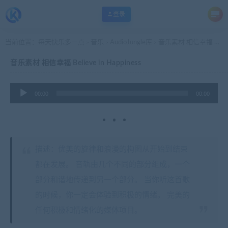
登录
当前位置：
每天快乐多一点
音乐
AudioJungle库
音乐素材 相信幸福 Believe in Happiness
>
>
>
音乐素材 相信幸福 Believe in Happiness
音
00:00
00:00
频
播
放
器
描述：优美的旋律和浪漫的构图从开始到结束
都在发展。 音轨由几个不同的部分组成，一个
部分和谐地传递到另一个部分。 当你听这首歌
的时候，你一定会体验到积极的情绪。 完美的
任何积极和情绪化的媒体项目。