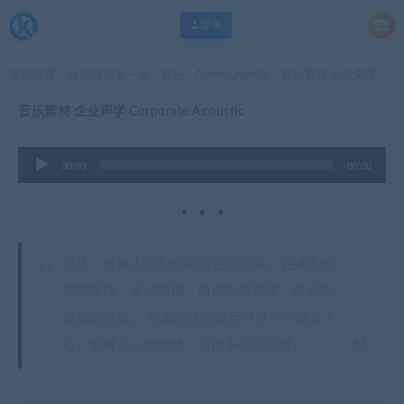
登录
当前位置：
每天快乐多一点
音乐
AudioJungle库
音乐素材 企业声学 Corporate Acoustic
>
>
>
音乐素材 企业声学 Corporate Acoustic
音
00:00
00:00
频
播
放
器
描述：鼓舞人心和光明的企业轨道。 由柔和的
钢琴旋律，驱动鼓槽，原声吉他和弦，低音和
简单的扫描。 完美的任何项目呼吁一个振奋人
心，鼓舞人心的情绪，适用于公司项目。