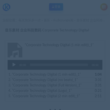
登录
当前位置：
每天快乐多一点
音乐
AudioJungle库
音乐素材 企业科技数码 Corporate Technology Digital
>
>
>
音乐素材 企业科技数码 Corporate Technology Digital
“Corporate Technology Digital (1 min edit))_1”
音
00:00
00:00
频
播
1.
“Corporate Technology Digital (1 min edit))_1”
1:04
放
2.
“Corporate Technology Digital (no beats)_1”
3:31
器
3.
“Corporate Technology Digital (Full Version)_1”
3:31
4.
“Corporate Technology Digital (Logo)_1”
0:21
5.
“Corporate Technology Digital (2 min edit)_1”
2:11