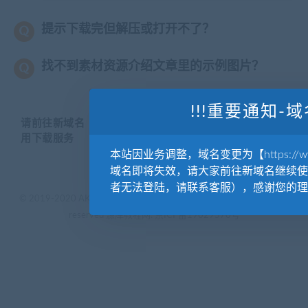
提示下载完但解压或打开不了？
找不到素材资源介绍文章里的示例图片？
!!!重要通知-域
请前往新域名【WWW.YUANKUSUCAI.COM】继续使
用下载服务
本站因业务调整，域名变更为【https://www.
域名即将失效，请大家前往新域名继续使
者无法登陆，请联系客服），感谢您的理
© 2019-2020 AKAILIB - VIP.源库素材网.CC & EveryOne. . All rights
reserved
源库教程网.
京ICP备19029570号