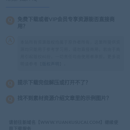
免费下载或者VIP会员专享资源能否直接商
用？
本站所有资源版权均属于原作者所有，这里所提供资
源均只能用于参考学习用，请勿直接商用。若由于商
用引起版权纠纷，一切责任均由使用者承担。更多说
明请参考【
版权声明
】。
提示下载完但解压或打开不了？
找不到素材资源介绍文章里的示例图片？
请前往新域名【WWW.YUANKUSUCAI.COM】继续使
用下载服务