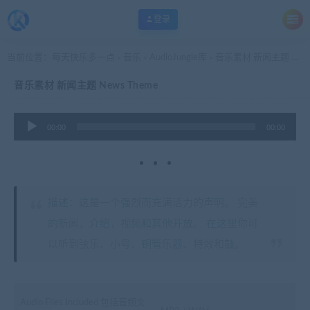
登录
当前位置：
每天快乐多一点
音乐
AudioJungle库
音乐素材 新闻主题 News Theme
>
>
>
音乐素材 新闻主题 News Theme
音
00:00
00:00
频
播
放
器
描述：这是一个强烈而充满活力的声明。 完美
的新闻，介绍，视频和其他开放。 在这里你可
以听到弦乐、小号、铜管乐器、特效和鼓。
Audio Files Included 包括音频文