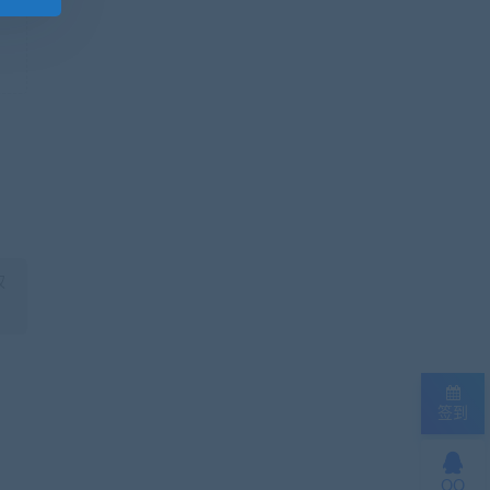
权
签到
QQ