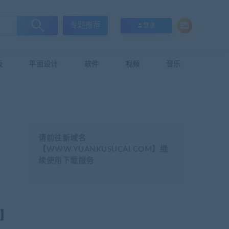
专题推荐
登录
板
平面设计
软件
视频
音乐
请前往新域名
【WWW.YUANKUSUCAI.COM】继
续使用下载服务