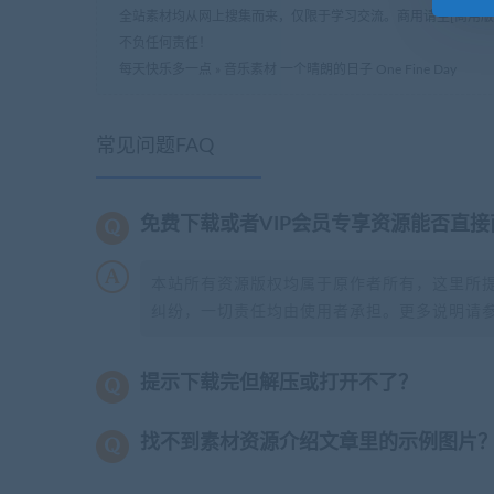
全站素材均从网上搜集而来，仅限于学习交流。商用请至[商用
不负任何责任！
每天快乐多一点
»
音乐素材 一个晴朗的日子 One Fine Day
常见问题FAQ
免费下载或者VIP会员专享资源能否直接
本站所有资源版权均属于原作者所有，这里所
纠纷，一切责任均由使用者承担。更多说明请
提示下载完但解压或打开不了？
找不到素材资源介绍文章里的示例图片