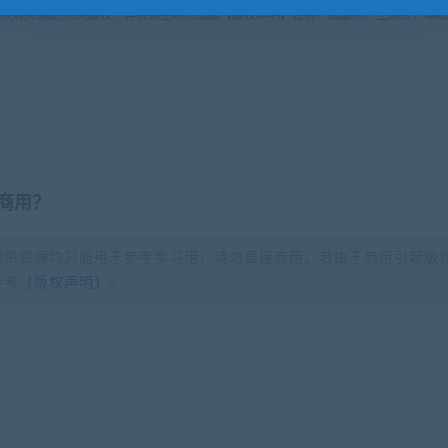
版权购买通道]购买版权！详情请至网页底部【版权声明】查看！因版权产生纠纷，本站
商用？
提供资源均只能用于参考学习用，请勿直接商用。若由于商用引起版
参考【
版权声明
】。
？