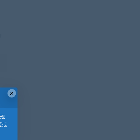
×
，现
变或