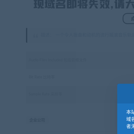
描述： 一个令人振奋和动机的流行摇滚音乐轨
Audio Files Included 包括音频文件
Bit Rate 比特率
Sample Rate 采样率
本站
域
企业公司
者