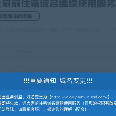
道。 有很多积极和充满活力的氛围。 适用于各种项目或演示。
MP3 / WAV
320kbps
!!!重要通知-域名变更!!!
16-Bit Stereo 16位立体声, 44.1 kHz
因业务调整，域名变更为【https://www.yuankusucai.com/】
名即将失效，请大家前往新域名继续使用服务（若您的权限有改
无法登陆，请联系客服），感谢您的理解与配合！