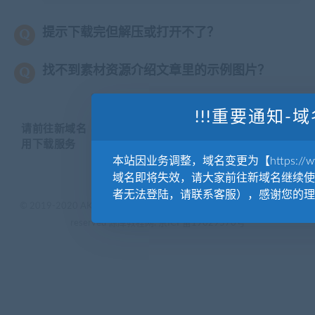
提示下载完但解压或打开不了？
找不到素材资源介绍文章里的示例图片？
!!!重要通知-域
请前往新域名【WWW.YUANKUSUCAI.COM】继续使
用下载服务
本站因业务调整，域名变更为【https://www.
域名即将失效，请大家前往新域名继续使
者无法登陆，请联系客服），感谢您的理
© 2019-2020 AKAILIB - VIP.源库素材网.CC & EveryOne. . All rights
reserved
源库教程网.
京ICP备19029570号