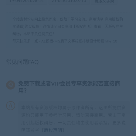
TY-04#201028-14
ZY-04#201028-13
排版文字类
全站素材均从网上搜集而来，仅限于学习交流。商用请至[商用版权购
买通道]购买版权！详情请至网页底部【版权声明】查看！因版权产生
纠纷，本站不负任何责任！
每天快乐多一点
»
AE模板-MG扁平文字标题排版设计动画Title_10
常见问题FAQ
免费下载或者VIP会员专享资源能否直接商
用？
本站所有资源版权均属于原作者所有，这里所提供资
源均只能用于参考学习用，请勿直接商用。若由于商
用引起版权纠纷，一切责任均由使用者承担。更多说
明请参考【
版权声明
】。