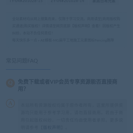
TY-04#201028-15
ZY-04#201028-14
家居日常元素
全站素材均从网上搜集而来，仅限于学习交流。商用请至[商用版权购
买通道]购买版权！详情请至网页底部【版权声明】查看！因版权产生
纠纷，本站不负任何责任！
每天快乐多一点
»
AE模板-MG扁平工地施工元素图标Fencing路障
常见问题FAQ
免费下载或者VIP会员专享资源能否直接商
用？
本站所有资源版权均属于原作者所有，这里所提供资
源均只能用于参考学习用，请勿直接商用。若由于商
用引起版权纠纷，一切责任均由使用者承担。更多说
明请参考【
版权声明
】。