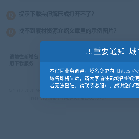
提示下载完但解压或打开不了？
找不到素材资源介绍文章里的示例图片？
!!!重要通知-域
请前往新域名【WWW.YUANKUSUCAI.COM】继续使
用下载服务
本站因业务调整，域名变更为【https://www.
域名即将失效，请大家前往新域名继续使
者无法登陆，请联系客服），感谢您的理
© 2019-2020 AKAILIB - VIP.源库素材网.CC & EveryOne. . All rights
reserved
源库教程网.
京ICP备19029570号