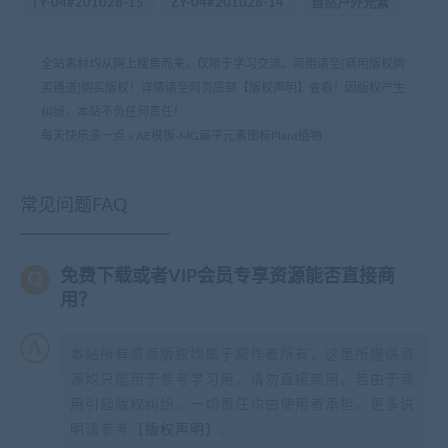
TY-04#201028-15
ZY-04#201028-14
自然户外元素
全站素材均从网上搜集而来，仅限于学习交流。商用请至[商用版权购
买通道]购买版权！详情请至网页底部【版权声明】查看！因版权产生
纠纷，本站不负任何责任！
每天快乐多一点
»
AE模板-MG扁平元素图标Plant植物
常见问题FAQ
免费下载或者VIP会员专享资源能否直接商
用？
本站所有资源版权均属于原作者所有，这里所提供资
源均只能用于参考学习用，请勿直接商用。若由于商
用引起版权纠纷，一切责任均由使用者承担。更多说
明请参考【
版权声明
】。