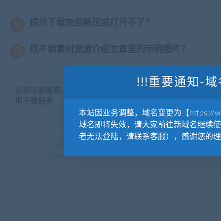
提示下载完但解压或打开不了？
找不到素材资源介绍文章里的示例图片？
!!!重要通知-域
请前往新域名【WWW.YUANKUSUCAI.COM】继续使
用下载服务
本站因业务调整，域名变更为【https://www.
域名即将失效，请大家前往新域名继续使
者无法登陆，请联系客服），感谢您的理
© 2019-2020 AKAILIB - VIP.源库素材网.CC & EveryOne. . All rights
reserved
源库教程网.
京ICP备19029570号