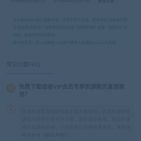
TY-04#201028-15
ZY-04#201028-14
教育元素
全站素材均从网上搜集而来，仅限于学习交流。商用请至[商用版权购
买通道]购买版权！详情请至网页底部【版权声明】查看！因版权产生
纠纷，本站不负任何责任！
每天快乐多一点
»
AE模板-MG扁平教育元素图标Marker马克笔
常见问题FAQ
免费下载或者VIP会员专享资源能否直接商
用？
本站所有资源版权均属于原作者所有，这里所提供资
源均只能用于参考学习用，请勿直接商用。若由于商
用引起版权纠纷，一切责任均由使用者承担。更多说
明请参考【
版权声明
】。