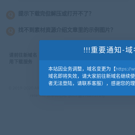
提示下载完但解压或打开不了？
找不到素材资源介绍文章里的示例图片？
!!!重要通知-域
请前往新域名【WWW.YUANKUSUCAI.COM】继续使
用下载服务
本站因业务调整，域名变更为【https://www.
域名即将失效，请大家前往新域名继续使
者无法登陆，请联系客服），感谢您的理
© 2019-2020 AKAILIB - VIP.源库素材网.CC & EveryOne. . All rights
reserved
源库教程网.
京ICP备19029570号