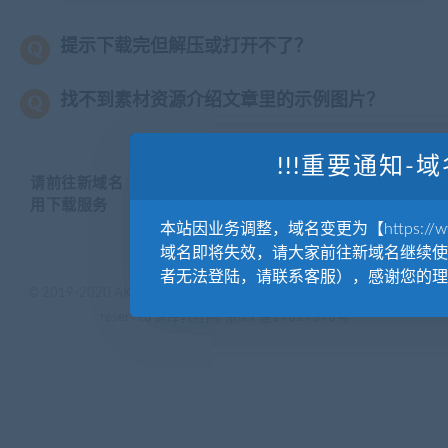
提示下载完但解压或打开不了？
找不到素材资源介绍文章里的示例图片？
!!!重要通知-域
请前往新域名【WWW.YUANKUSUCAI.COM】继续使
用下载服务
本站因业务调整，域名变更为【https://www.
域名即将失效，请大家前往新域名继续使
者无法登陆，请联系客服），感谢您的理
© 2019-2020 AKAILIB - VIP.源库素材网.CC & EveryOne. . All rights
reserved
源库教程网.
京ICP备19029570号