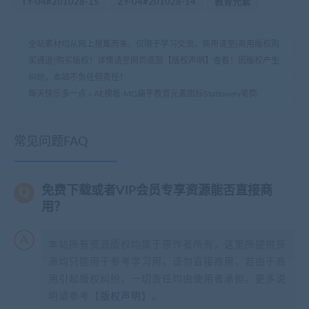
TY-04#201028-15
ZY-04#201028-14
教育元素
全站素材均从网上搜集而来，仅限于学习交流。商用请至[商用版权购
买通道]购买版权！详情请至网页底部【版权声明】查看！因版权产生
纠纷，本站不负任何责任！
每天快乐多一点
»
AE模板-MG扁平教育元素图标Stationery笔筒
常见问题FAQ
免费下载或者VIP会员专享资源能否直接商
用？
本站所有资源版权均属于原作者所有，这里所提供资
源均只能用于参考学习用，请勿直接商用。若由于商
用引起版权纠纷，一切责任均由使用者承担。更多说
明请参考【
版权声明
】。