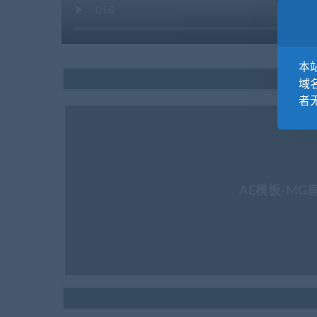
本站
域
者
AE模板-MG