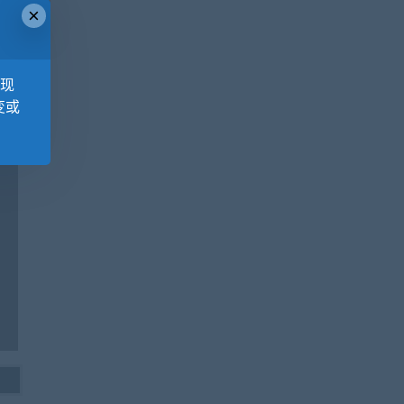
×
，现
变或