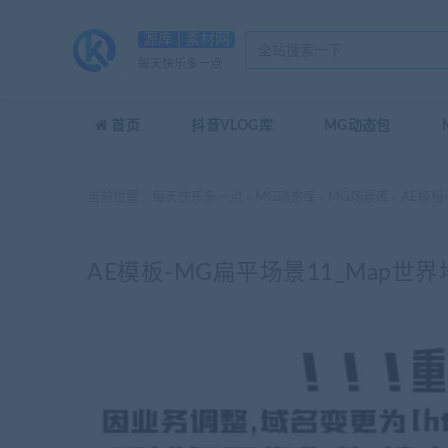
源库 | 素材网
每天快乐多一点
首页
抖音VLOG库
MG动态包
当前位置：
每天快乐多一点
MG动态库
MG场景库
AE模板
>
>
>
AE模板-MG扁平场景11_Map世界