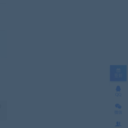
签到
QQ
权
微信