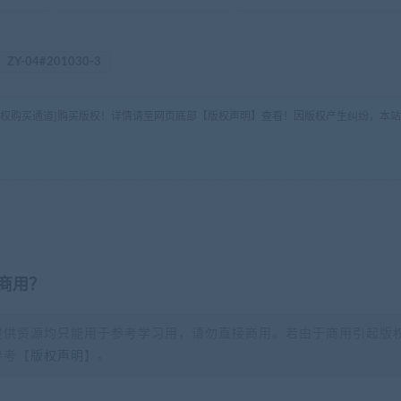
ZY-04#201030-3
版权购买通道]购买版权！详情请至网页底部【版权声明】查看！因版权产生纠纷，本站
商用？
提供资源均只能用于参考学习用，请勿直接商用。若由于商用引起版
参考【
版权声明
】。