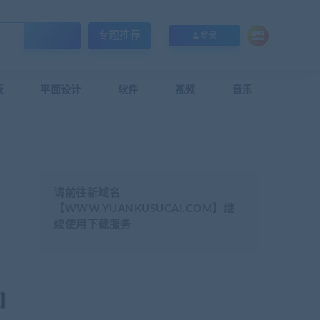
专题推荐
登录
板
平面设计
软件
视频
音乐
请前往新域名
【WWW.YUANKUSUCAI.COM】继
续使用下载服务