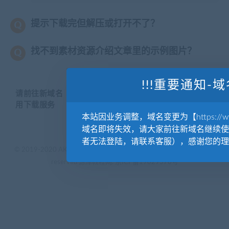
提示下载完但解压或打开不了？
找不到素材资源介绍文章里的示例图片？
!!!重要通知-域
请前往新域名【WWW.YUANKUSUCAI.COM】继续使
用下载服务
本站因业务调整，域名变更为【https://www.
域名即将失效，请大家前往新域名继续使
者无法登陆，请联系客服），感谢您的理
© 2019-2020 AKAILIB - VIP.源库素材网.CC & EveryOne. . All rights
reserved
源库教程网.
京ICP备19029570号