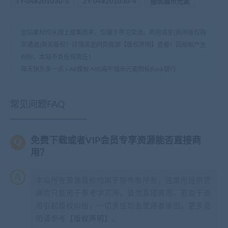
TY-04#201030-5
ZY-04#201030-4
建筑城市元素
全站素材均从网上搜集而来，仅限于学习交流。商用请至[商用版权购
买通道]购买版权！详情请至网页底部【版权声明】查看！因版权产生
纠纷，本站不负任何责任！
每天快乐多一点
»
AE模板-MG扁平城市元素图标Bank银行
常见问题FAQ
免费下载或者VIP会员专享资源能否直接商
用？
本站所有资源版权均属于原作者所有，这里所提供资
源均只能用于参考学习用，请勿直接商用。若由于商
用引起版权纠纷，一切责任均由使用者承担。更多说
明请参考【
版权声明
】。