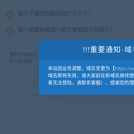
提示下载完但解压或打开不了？
找不到素材资源介绍文章里的示例图片？
!!!重要通知-域
请前往新域名【WWW.YUANKUSUCAI.COM】继续使
用下载服务
本站因业务调整，域名变更为【https://www.
域名即将失效，请大家前往新域名继续使
者无法登陆，请联系客服），感谢您的理
© 2019-2020 AKAILIB - VIP.源库素材网.CC & EveryOne. . All rights
reserved
源库教程网.
京ICP备19029570号