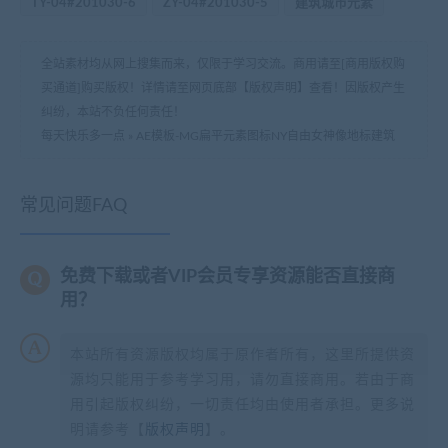
TY-04#201030-6
ZY-04#201030-5
建筑城市元素
全站素材均从网上搜集而来，仅限于学习交流。商用请至[商用版权购
买通道]购买版权！详情请至网页底部【版权声明】查看！因版权产生
纠纷，本站不负任何责任！
每天快乐多一点
»
AE模板-MG扁平元素图标NY自由女神像地标建筑
常见问题FAQ
免费下载或者VIP会员专享资源能否直接商
用？
本站所有资源版权均属于原作者所有，这里所提供资
源均只能用于参考学习用，请勿直接商用。若由于商
用引起版权纠纷，一切责任均由使用者承担。更多说
明请参考【
版权声明
】。