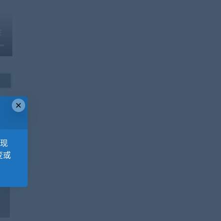
×
，现
变或