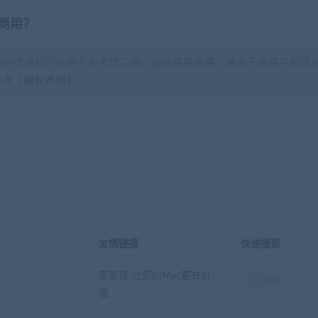
商用？
提供资源均只能用于参考学习用，请勿直接商用。若由于商用引起版
参考【
版权声明
】。
？
友情链接
快速搜索
麦氪搜-让您的Mac更有价
值