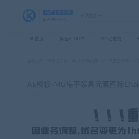
源库 | 素材网
每天快乐多一点
首页
抖音VLOG库
MG动态包
当前位置：
每天快乐多一点
MG动态库
MG元素图标库
AE
>
>
>
AE模板-MG扁平家具元素图标Chai