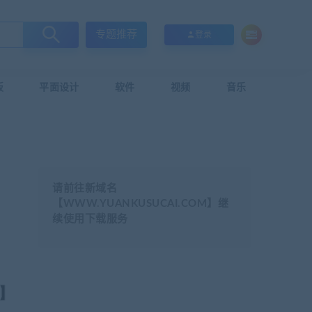
专题推荐
登录
板
平面设计
软件
视频
音乐
请前往新域名
【WWW.YUANKUSUCAI.COM】继
续使用下载服务