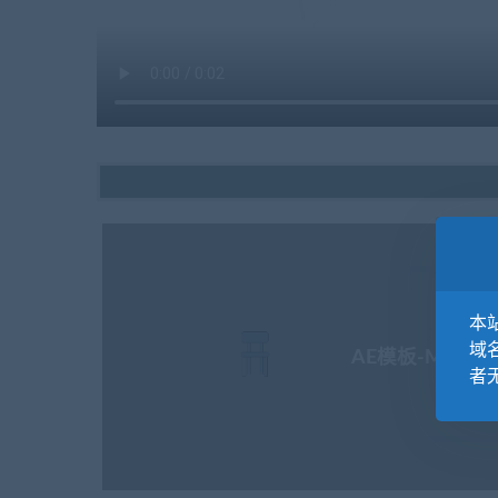
本站
域
AE模板-MG扁平家
者