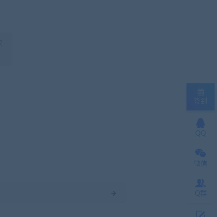
权
签到
QQ
微信
Q群