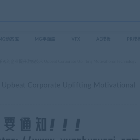
MG动态库
MG平面库
VFX
AE模板
PR模
企业提升激励技术 Upbeat Corporate Uplifting Motivational Technology
orporate Uplifting Motivational