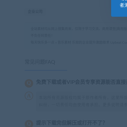
者
企业公司
全站素材均从网上搜集而来，仅限于学习交流。商用请至[商用
不负任何责任！
每天快乐多一点
»
音乐素材 乐观的企业提升激励技术 Upbeat Corporate U
常见问题FAQ
免费下载或者VIP会员专享资源能否直接
本站所有资源版权均属于原作者所有，这里所
纠纷，一切责任均由使用者承担。更多说明请
提示下载完但解压或打开不了？