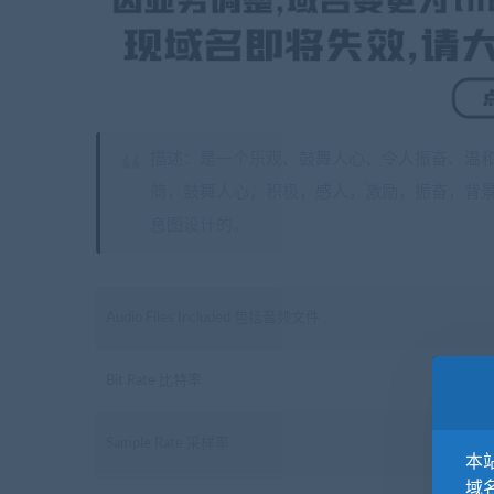
描述：是一个乐观、鼓舞人心、令人振奋、温和
简，鼓舞人心，积极，感人，激励，振奋，背景
息图设计的。
Audio Files Included 包括音频文件
Bit Rate 比特率
Sample Rate 采样率
本站
域