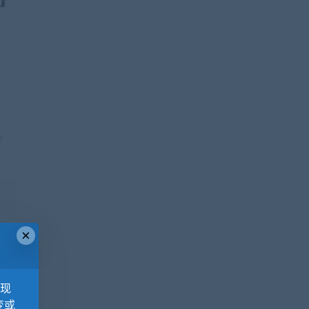
×
，现
变或