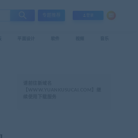
专题推荐
登录
板
平面设计
软件
视频
音乐
请前往新域名
【WWW.YUANKUSUCAI.COM】继
续使用下载服务