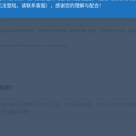
无法登陆，请联系客服），感谢您的理解与配合！
版权购买通道]购买版权！详情请至网页底部【版权声明】查看！因版权产生纠纷，本站
plifting Motivational Technology
商用？
提供资源均只能用于参考学习用，请勿直接商用。若由于商用引起版
参考【
版权声明
】。