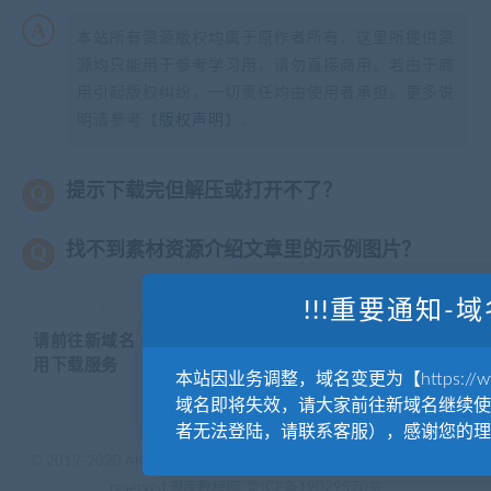
本站所有资源版权均属于原作者所有，这里所提供资
源均只能用于参考学习用，请勿直接商用。若由于商
用引起版权纠纷，一切责任均由使用者承担。更多说
明请参考【
版权声明
】。
提示下载完但解压或打开不了？
找不到素材资源介绍文章里的示例图片？
!!!重要通知-域
请前往新域名【WWW.YUANKUSUCAI.COM】继续使
用下载服务
本站因业务调整，域名变更为【https://www.
域名即将失效，请大家前往新域名继续使
者无法登陆，请联系客服），感谢您的理
© 2019-2020 AKAILIB - VIP.源库素材网.CC & EveryOne. . All rights
reserved
源库教程网.
京ICP备19029570号