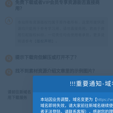
免费下载或者VIP会员专享资源能否直接商
用？
本站所有资源版权均属于原作者所有，这里所提供资
源均只能用于参考学习用，请勿直接商用。若由于商
用引起版权纠纷，一切责任均由使用者承担。更多说
明请参考【
版权声明
】。
提示下载完但解压或打开不了？
找不到素材资源介绍文章里的示例图片？
!!!重要通知-域
请前往新域名【WWW.YUANKUSUCAI.COM】继续使
用下载服务
本站因业务调整，域名变更为【https://www.
域名即将失效，请大家前往新域名继续使
者无法登陆，请联系客服），感谢您的理