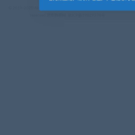
© 2019-2020 AKAILIB - VIP.源库素材网.CC & EveryOne. . All rights
reserved
源库教程网.
京ICP备19029570号