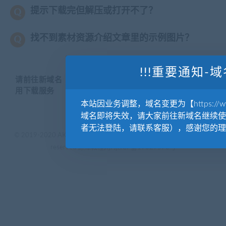
提示下载完但解压或打开不了？
找不到素材资源介绍文章里的示例图片？
!!!重要通知-域
请前往新域名【WWW.YUANKUSUCAI.COM】继续使
用下载服务
本站因业务调整，域名变更为【https://www.
域名即将失效，请大家前往新域名继续使
者无法登陆，请联系客服），感谢您的理
© 2019-2020 AKAILIB - VIP.源库素材网.CC & EveryOne. . All rights
reserved
源库教程网.
京ICP备19029570号