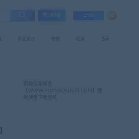
专题推荐
登录
板
平面设计
软件
视频
音乐
请前往新域名
【WWW.YUANKUSUCAI.COM】继
续使用下载服务