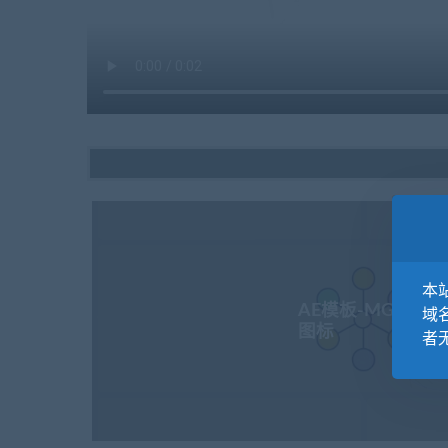
本站
AE模板-MG扁平科
域
图标
者