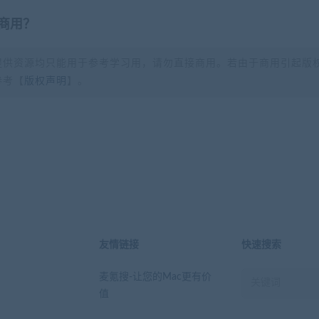
商用？
提供资源均只能用于参考学习用，请勿直接商用。若由于商用引起版
参考【
版权声明
】。
？
友情链接
快速搜索
麦氪搜-让您的Mac更有价
值