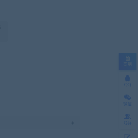
权
签到
QQ
微信
Q群