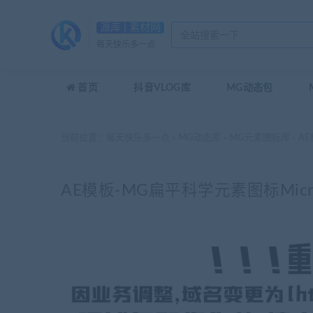
源库 | 素材网
每天快乐多一点
首页
抖音VLOG库
MG动态包
当前位置：
每天快乐多一点
MG动态库
MG元素图标库
AE
>
>
>
AE模板-MG扁平科学元素图标Micr