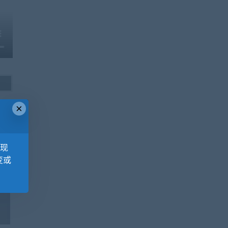
×
，现
变或