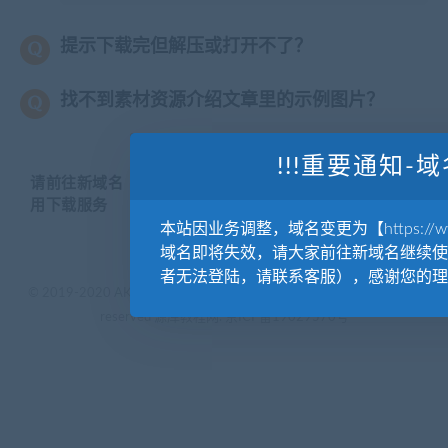
提示下载完但解压或打开不了？
找不到素材资源介绍文章里的示例图片？
!!!重要通知-域
请前往新域名【WWW.YUANKUSUCAI.COM】继续使
用下载服务
本站因业务调整，域名变更为【https://www.
域名即将失效，请大家前往新域名继续使
者无法登陆，请联系客服），感谢您的理
© 2019-2020 AKAILIB - VIP.源库素材网.CC & EveryOne. . All rights
reserved
源库教程网.
京ICP备19029570号