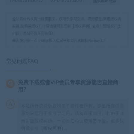
TY-04#201030-22
ZY-04#201030-21
建筑城市元素
全站素材均从网上搜集而来，仅限于学习交流。商用请至[商用版权购
买通道]购买版权！详情请至网页底部【版权声明】查看！因版权产生
纠纷，本站不负任何责任！
每天快乐多一点
»
AE模板-MG扁平能源元素图标Factory工厂
常见问题FAQ
免费下载或者VIP会员专享资源能否直接商
用？
本站所有资源版权均属于原作者所有，这里所提供资
源均只能用于参考学习用，请勿直接商用。若由于商
用引起版权纠纷，一切责任均由使用者承担。更多说
明请参考【
版权声明
】。