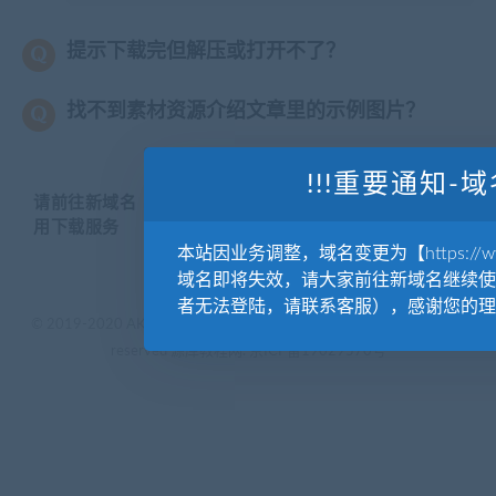
提示下载完但解压或打开不了？
找不到素材资源介绍文章里的示例图片？
!!!重要通知-域
请前往新域名【WWW.YUANKUSUCAI.COM】继续使
用下载服务
本站因业务调整，域名变更为【https://www.
域名即将失效，请大家前往新域名继续使
者无法登陆，请联系客服），感谢您的理
© 2019-2020 AKAILIB - VIP.源库素材网.CC & EveryOne. . All rights
reserved
源库教程网.
京ICP备19029570号