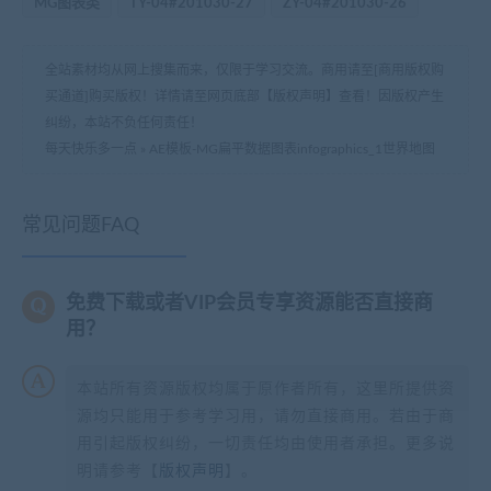
MG图表类
TY-04#201030-27
ZY-04#201030-26
全站素材均从网上搜集而来，仅限于学习交流。商用请至[商用版权购
买通道]购买版权！详情请至网页底部【版权声明】查看！因版权产生
纠纷，本站不负任何责任！
每天快乐多一点
»
AE模板-MG扁平数据图表infographics_1世界地图
常见问题FAQ
免费下载或者VIP会员专享资源能否直接商
用？
本站所有资源版权均属于原作者所有，这里所提供资
源均只能用于参考学习用，请勿直接商用。若由于商
用引起版权纠纷，一切责任均由使用者承担。更多说
明请参考【
版权声明
】。