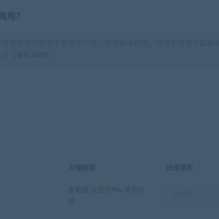
商用？
提供资源均只能用于参考学习用，请勿直接商用。若由于商用引起版
参考【
版权声明
】。
？
友情链接
快速搜索
麦氪搜-让您的Mac更有价
值