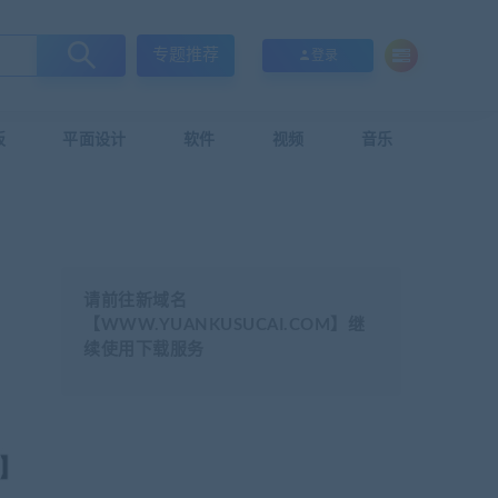
专题推荐
登录
板
平面设计
软件
视频
音乐
请前往新域名
【WWW.YUANKUSUCAI.COM】继
续使用下载服务