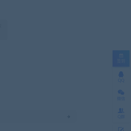
权
签到
QQ
微信
Q群