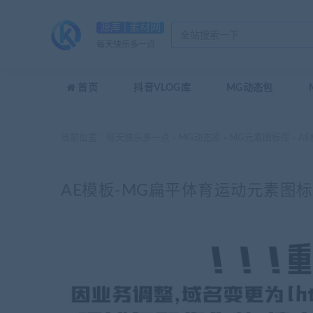
源库 | 素材网
每天快乐多一点
首页
抖音VLOG库
MG动态包
当前位置：
每天快乐多一点
MG动态库
MG元素图标库
AE
>
>
>
AE模板-MG扁平体育运动元素图标Pe