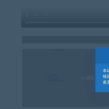
本站
域
AE模板-MG扁
者