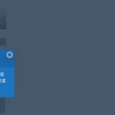
×
，现
变或