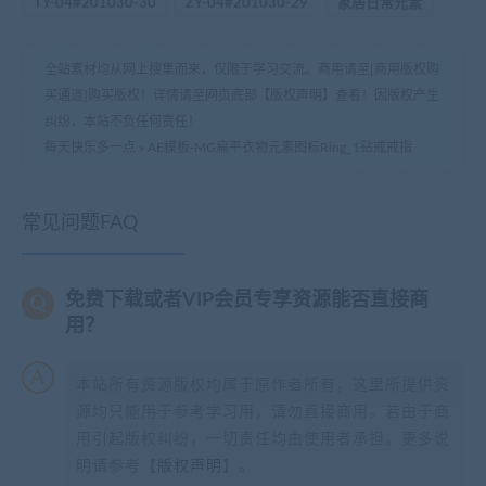
TY-04#201030-30
ZY-04#201030-29
家居日常元素
全站素材均从网上搜集而来，仅限于学习交流。商用请至[商用版权购
买通道]购买版权！详情请至网页底部【版权声明】查看！因版权产生
纠纷，本站不负任何责任！
每天快乐多一点
»
AE模板-MG扁平衣物元素图标Ring_1钻戒戒指
常见问题FAQ
免费下载或者VIP会员专享资源能否直接商
用？
本站所有资源版权均属于原作者所有，这里所提供资
源均只能用于参考学习用，请勿直接商用。若由于商
用引起版权纠纷，一切责任均由使用者承担。更多说
明请参考【
版权声明
】。