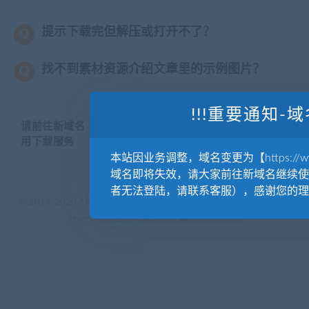
提示下载完但解压或打开不了？
找不到素材资源介绍文章里的示例图片？
!!!重要通知-域
请前往新域名【WWW.YUANKUSUCAI.COM】继续使
用下载服务
本站因业务调整，域名变更为【https://www.
域名即将失效，请大家前往新域名继续使
者无法登陆，请联系客服），感谢您的理
© 2019-2020 AKAILIB - VIP.源库素材网.CC & EveryOne. . All rights
reserved
源库教程网.
京ICP备19029570号