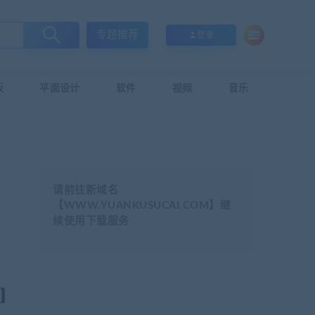
专题推荐
登录
板
平面设计
软件
视频
音乐
请前往新域名
【WWW.YUANKUSUCAI.COM】继
续使用下载服务