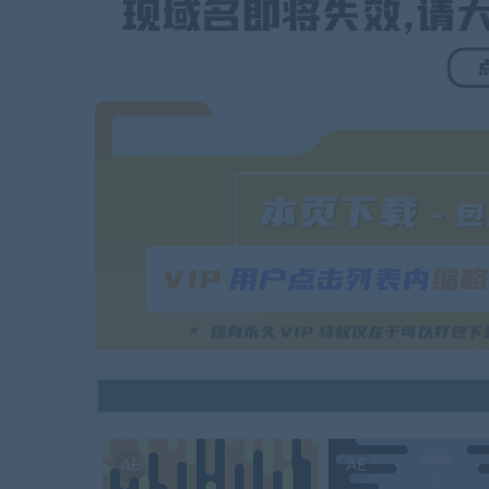
AE
AE