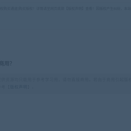
版权购买通道]购买版权！详情请至网页底部【版权声明】查看！因版权产生纠纷，本站
商用？
提供资源均只能用于参考学习用，请勿直接商用。若由于商用引起版
参考【
版权声明
】。
？