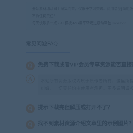
全站素材均从网上搜集而来，仅限于学习交流。商用请至[商用
不负任何责任！
每天快乐多一点
»
AE模板-MG扁平转场过渡动画包Transition
常见问题FAQ
免费下载或者VIP会员专享资源能否直接
本站所有资源版权均属于原作者所有，这里所
纠纷，一切责任均由使用者承担。更多说明请
提示下载完但解压或打开不了？
找不到素材资源介绍文章里的示例图片