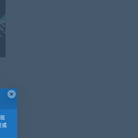
×
，现
变或