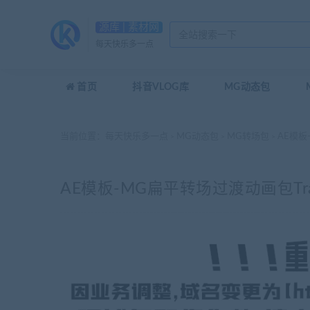
源库 | 素材网
每天快乐多一点
首页
抖音VLOG库
MG动态包
当前位置：
每天快乐多一点
MG动态包
MG转场包
AE模板-
>
>
>
AE模板-MG扁平转场过渡动画包Trans