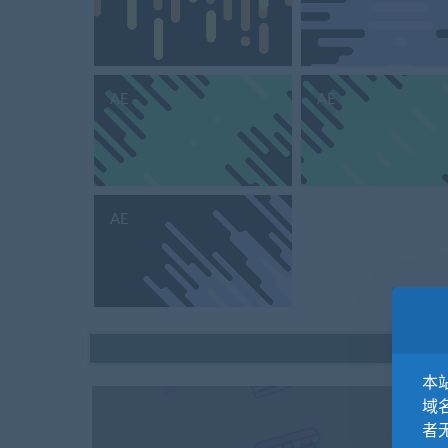
AE
AE
AE
本站
域
者