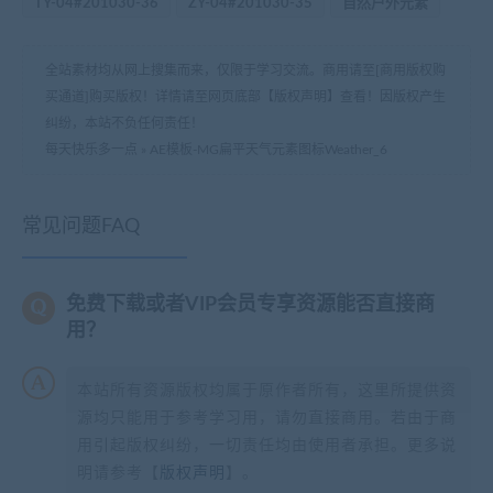
TY-04#201030-36
ZY-04#201030-35
自然户外元素
全站素材均从网上搜集而来，仅限于学习交流。商用请至[商用版权购
买通道]购买版权！详情请至网页底部【版权声明】查看！因版权产生
纠纷，本站不负任何责任！
每天快乐多一点
»
AE模板-MG扁平天气元素图标Weather_6
常见问题FAQ
免费下载或者VIP会员专享资源能否直接商
用？
本站所有资源版权均属于原作者所有，这里所提供资
源均只能用于参考学习用，请勿直接商用。若由于商
用引起版权纠纷，一切责任均由使用者承担。更多说
明请参考【
版权声明
】。