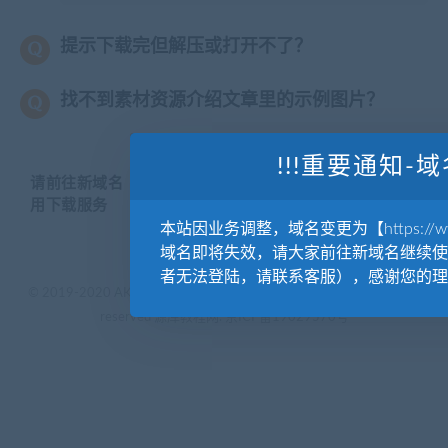
提示下载完但解压或打开不了？
找不到素材资源介绍文章里的示例图片？
!!!重要通知-域
请前往新域名【WWW.YUANKUSUCAI.COM】继续使
用下载服务
本站因业务调整，域名变更为【https://www.
域名即将失效，请大家前往新域名继续使
者无法登陆，请联系客服），感谢您的理
© 2019-2020 AKAILIB - VIP.源库素材网.CC & EveryOne. . All rights
reserved
源库教程网.
京ICP备19029570号