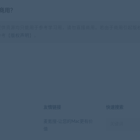
商用？
提供资源均只能用于参考学习用，请勿直接商用。若由于商用引起版
参考【
版权声明
】。
？
友情链接
快速搜索
麦氪搜-让您的Mac更有价
值