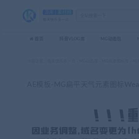
源库 | 素材网
每天快乐多一点
首页
抖音VLOG库
MG动态包
当前位置：
每天快乐多一点
MG动态库
MG元素图标库
AE
>
>
>
AE模板-MG扁平天气元素图标Weath