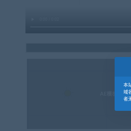
本站
域
AE模板-MG
者