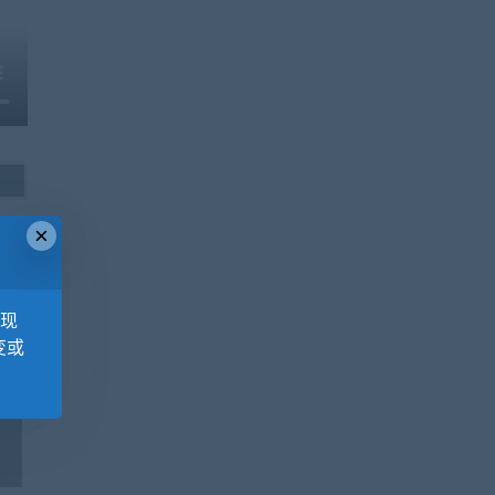
×
，现
变或