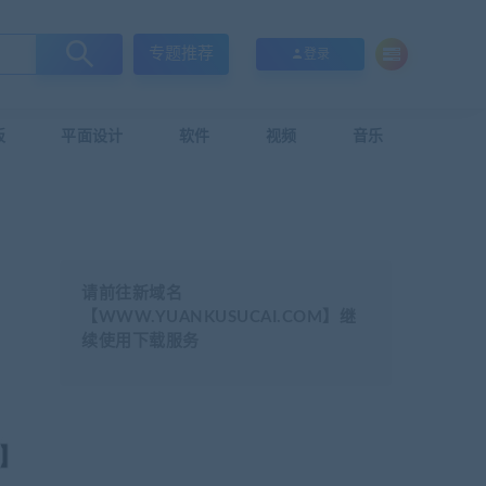
专题推荐
登录
板
平面设计
软件
视频
音乐
请前往新域名
【WWW.YUANKUSUCAI.COM】继
续使用下载服务