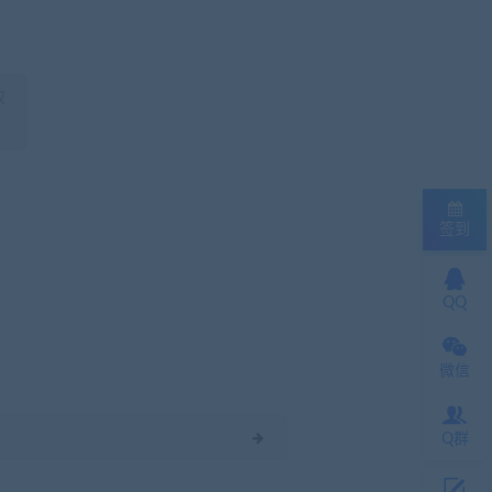
权
签到
QQ
微信
Q群