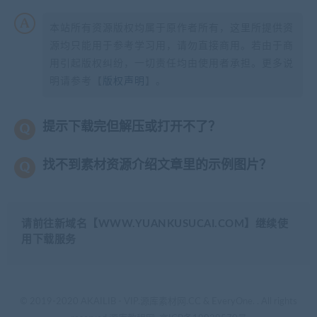
本站所有资源版权均属于原作者所有，这里所提供资
源均只能用于参考学习用，请勿直接商用。若由于商
用引起版权纠纷，一切责任均由使用者承担。更多说
明请参考【
版权声明
】。
提示下载完但解压或打开不了？
找不到素材资源介绍文章里的示例图片？
请前往新域名【WWW.YUANKUSUCAI.COM】继续使
用下载服务
© 2019-2020 AKAILIB - VIP.源库素材网.CC & EveryOne. . All rights