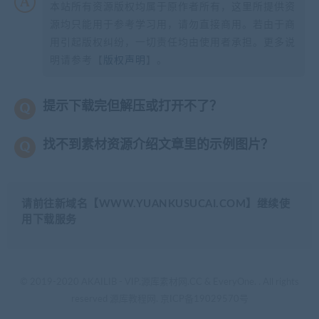
本站所有资源版权均属于原作者所有，这里所提供资
源均只能用于参考学习用，请勿直接商用。若由于商
用引起版权纠纷，一切责任均由使用者承担。更多说
明请参考【
版权声明
】。
提示下载完但解压或打开不了？
找不到素材资源介绍文章里的示例图片？
请前往新域名【WWW.YUANKUSUCAI.COM】继续使
用下载服务
© 2019-2020 AKAILIB - VIP.源库素材网.CC & EveryOne. . All rights
reserved
源库教程网.
京ICP备19029570号