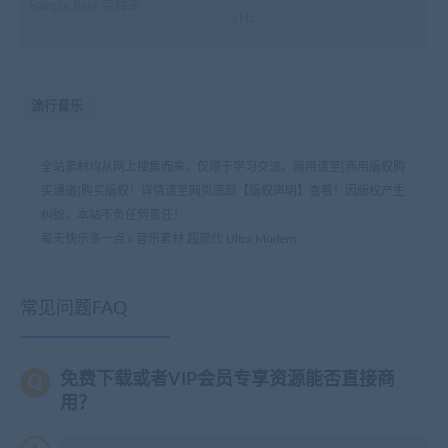
Sample Rate 采样率
kHz
流行音乐
全站素材均从网上搜集而来，仅限于学习交流。商用请至[商用版权购
买通道]购买版权！详情请至网页底部【版权声明】查看！因版权产生
纠纷，本站不负任何责任！
每天快乐多一点
»
音乐素材 超现代 Ultra Modern
常见问题FAQ
免费下载或者VIP会员专享资源能否直接商
用？