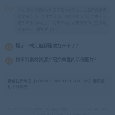
本站所有资源版权均属于原作者所有，这里所提供资
源均只能用于参考学习用，请勿直接商用。若由于商
用引起版权纠纷，一切责任均由使用者承担。更多说
明请参考【
版权声明
】。
提示下载完但解压或打开不了？
找不到素材资源介绍文章里的示例图片？
请前往新域名【WWW.YUANKUSUCAI.COM】继续使
用下载服务
© 2019-2020 AKAILIB - VIP.源库素材网.CC & EveryOne. . All rights