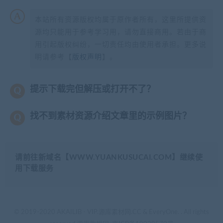
本站所有资源版权均属于原作者所有，这里所提供资
源均只能用于参考学习用，请勿直接商用。若由于商
用引起版权纠纷，一切责任均由使用者承担。更多说
明请参考【
版权声明
】。
提示下载完但解压或打开不了？
找不到素材资源介绍文章里的示例图片？
请前往新域名【WWW.YUANKUSUCAI.COM】继续使
用下载服务
© 2019-2020 AKAILIB - VIP.源库素材网.CC & EveryOne. . All rights