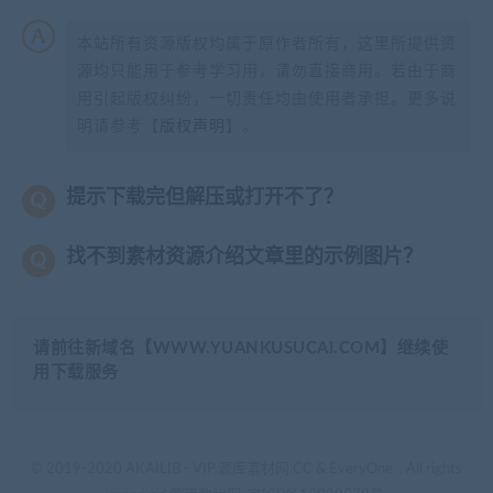
本站所有资源版权均属于原作者所有，这里所提供资
源均只能用于参考学习用，请勿直接商用。若由于商
用引起版权纠纷，一切责任均由使用者承担。更多说
明请参考【
版权声明
】。
提示下载完但解压或打开不了？
找不到素材资源介绍文章里的示例图片？
请前往新域名【WWW.YUANKUSUCAI.COM】继续使
用下载服务
© 2019-2020 AKAILIB - VIP.源库素材网.CC & EveryOne. . All rights