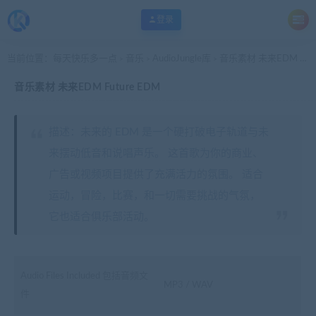
登录
当前位置：
每天快乐多一点
音乐
AudioJungle库
音乐素材 未来EDM Future EDM
>
>
>
音乐素材 未来EDM Future EDM
描述：未来的 EDM 是一个硬打破电子轨道与未
来摆动低音和说唱声乐。 这首歌为你的商业、
广告或视频项目提供了充满活力的氛围。 适合
运动，冒险，比赛，和一切需要挑战的气氛，
它也适合俱乐部活动。
Audio Files Included 包括音频文
MP3 / WAV
件