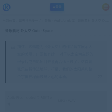
登录
当前位置：
每天快乐多一点
音乐
AudioJungle库
音乐素材 外太空 Outer Space
>
>
>
音乐素材 外太空 Outer Space
描述：这幅题为《外太空》的作品旨在展示太
空的美丽、广阔和奇妙。 对于以太空为主题的
纪录片或电影项目来说再合适不过了，这首管
弦乐曲将传达地球、行星、我们的太阳系和整
个宇宙神秘而鼓舞人心的本质。
Audio Files Included 包括音频文
MP3 / WAV
件