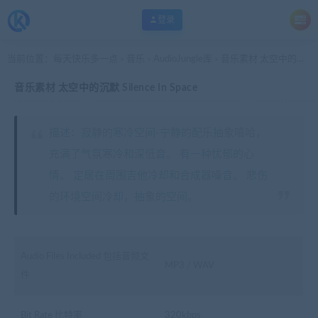
登录
当前位置：
每天快乐多一点
音乐
AudioJungle库
音乐素材 太空中的沉默 Silence In Space
>
>
>
音乐素材 太空中的沉默 Silence In Space
描述：寂静的寒冷空间-宁静的配乐抽象嘻哈，
充满了气氛寒冷和深低音。 有一种忧郁的心
情。 定居在周围吉他冷却和合成器噪音。 悲伤
的环境空间冷却，抽象的空间。
Audio Files Included 包括音频文
MP3 / WAV
件
Bit Rate 比特率
320kbps