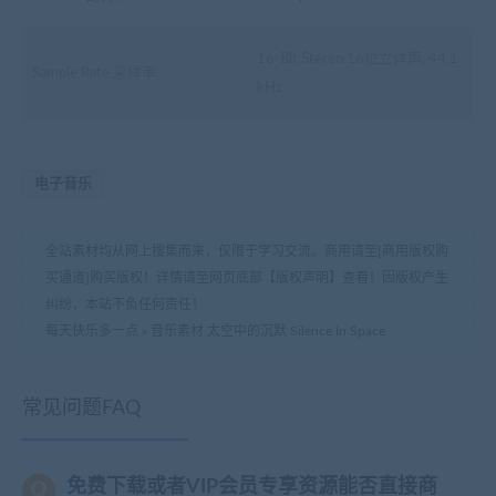
16-Bit Stereo 16位立体声, 44.1
Sample Rate 采样率
kHz
电子音乐
全站素材均从网上搜集而来，仅限于学习交流。商用请至[商用版权购
买通道]购买版权！详情请至网页底部【版权声明】查看！因版权产生
纠纷，本站不负任何责任！
每天快乐多一点
»
音乐素材 太空中的沉默 Silence In Space
常见问题FAQ
免费下载或者VIP会员专享资源能否直接商