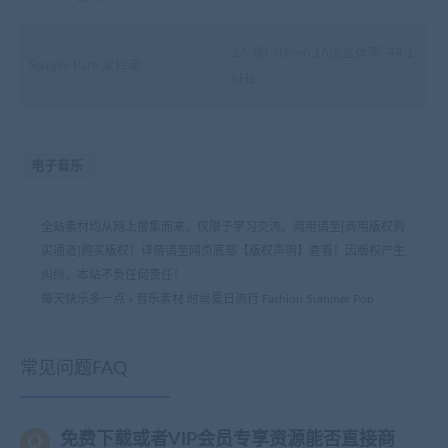
16-Bit Stereo 16位立体声, 44.1
Sample Rate 采样率
kHz
电子音乐
全站素材均从网上搜集而来，仅限于学习交流。商用请至[商用版权购
买通道]购买版权！详情请至网页底部【版权声明】查看！因版权产生
纠纷，本站不负任何责任！
每天快乐多一点
»
音乐素材 时尚夏日流行 Fashion Summer Pop
常见问题FAQ
免费下载或者VIP会员专享资源能否直接商