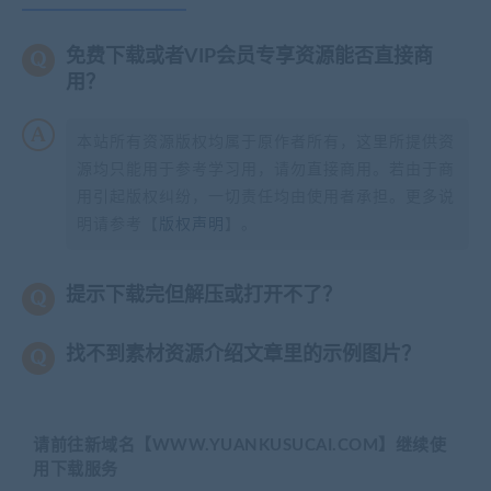
免费下载或者VIP会员专享资源能否直接商
用？
本站所有资源版权均属于原作者所有，这里所提供资
源均只能用于参考学习用，请勿直接商用。若由于商
用引起版权纠纷，一切责任均由使用者承担。更多说
明请参考【
版权声明
】。
提示下载完但解压或打开不了？
找不到素材资源介绍文章里的示例图片？
请前往新域名【WWW.YUANKUSUCAI.COM】继续使
用下载服务